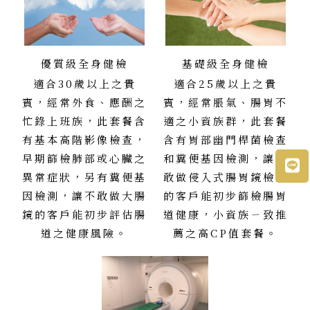
優質級全身健檢
基礎級全身健檢
適合30歲以上之貴
適合25歲以上之貴
賓，經常外食、應酬之
賓，經常脹氣、腸胃不
忙錄上班族，此套餐含
適之小資族群，此套餐
有基本高階影像檢查，
含有胃部幽門桿菌檢查
早期篩檢肺部或心臟之
和糞便基因檢測，讓不
異常症狀，另有糞便基
敢做侵入式腸胃鏡檢查
因檢測，讓不敢做大腸
的客戶能初步篩檢腸胃
鏡的客戶能初步評估腸
道健康，小資族ㄧ致推
道之健康風險。
薦之高CP值套餐。