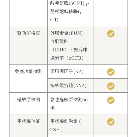
酸轉氨脢(SGPT),γ-
麩氨醯轉移脢(γ-
GT)
腎功能檢查
外尿素氮(BUN)，
血肌酸酐
（CRE），腎絲球
濾過率（eGFR）
免疫功能檢測
類風濕因子(RA)
抗核酸抗體(ANA)
過敏原檢測
急性過敏原檢測66
項
甲狀腺功能
甲狀腺刺激素 (
TSH )