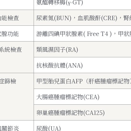
氨醯轉移脢(γ-GT)
功能檢查
尿素氮(BUN)，血肌酸酐(CRE)，腎
狀腺功能
游離四碘甲狀腺素( Free T4 )，甲
系統檢查
類風濕因子(RA)
抗核酸抗體(ANA)
症篩檢
甲型胎兒蛋白AFP（肝癌腫瘤標記物
大腸癌腫瘤標記物(CEA)
卵巢癌腫瘤標記物(CA125)
風關節炎
尿酸(UA)