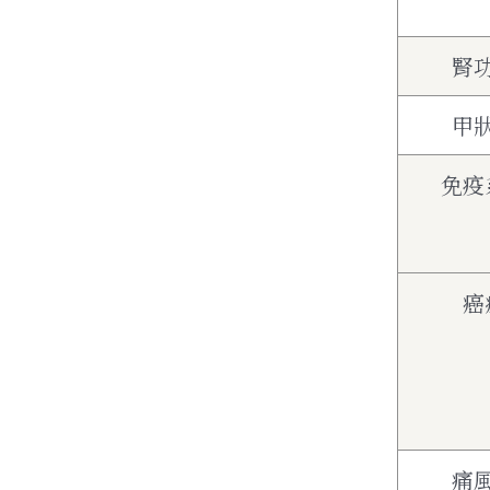
腎
甲
免疫
癌
痛