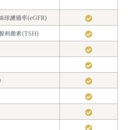
絲球濾過率(eGFR)
狀腺刺激素(TSH)
）