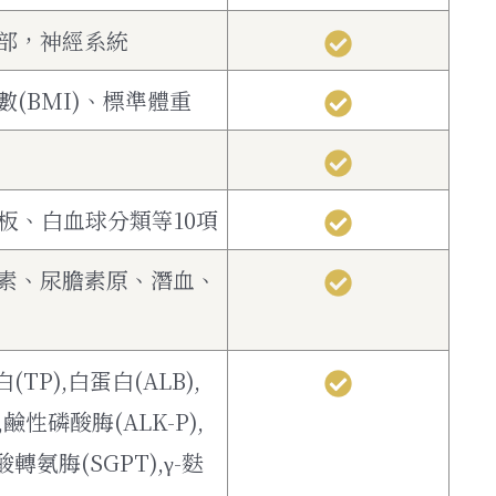
部，神經系統
(BMI)、標準體重
小板、白血球分類等10項
素、尿膽素原、潛血、
TP),白蛋白(ALB),
,鹼性磷酸脢(ALK-P),
氨脢(SGPT),γ-麩