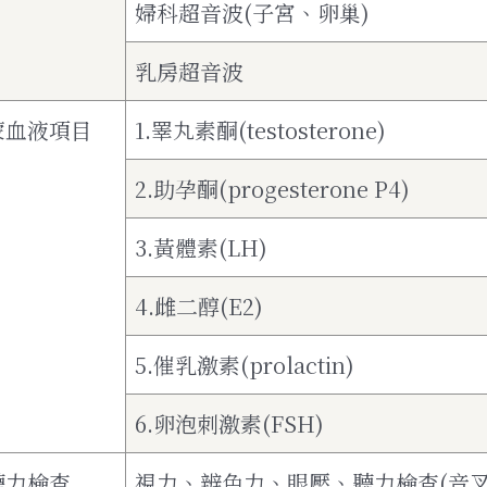
婦科超音波(子宮、卵巢)
乳房超音波
蒙血液項目
1.睪丸素酮(testosterone)
2.助孕酮(progesterone P4)
3.黃體素(LH)
4.雌二醇(E2)
5.催乳激素(prolactin)
6.卵泡刺激素(FSH)
聽力檢查
視力、辨色力、眼壓、聽力檢查(音叉