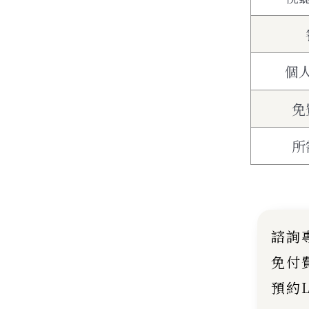
個
免
所
諮詢專
免付費
預約L