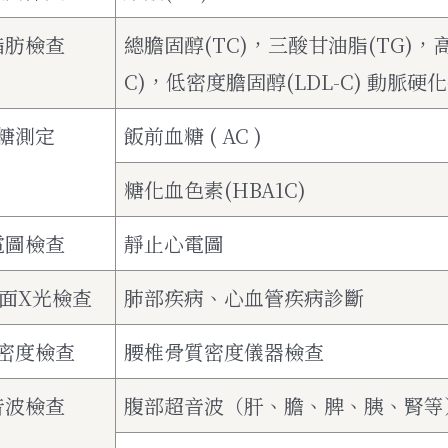
脂肪檢查
總膽固醇(TC)，三酸甘油脂(TG)，
C)，低密度膽固醇(LDL-C) 動脈硬化
糖測定
飯前血糖 ( AC )
糖化血色素(HBA1C)
電圖檢查
靜止心電圖
面X光檢查
肺部疾病、心血管疾病診斷
密度檢查
腰椎骨質密度儀器檢查
音波檢查
腹部超音波（肝、膽、脾、胰、腎等