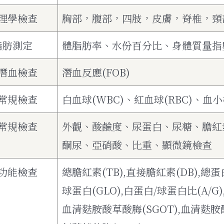
理學檢查
胸部，腹部，四肢，皮膚，脊椎，頸
脂肪測定
體脂肪率、水份百分比、身體質量指數
潛血檢查
潛血反應(FOB)
常規檢查
白血球(WBC)、紅血球(RBC)、血
常規檢查
外觀、酸鹼度、尿蛋白、尿糖、膽紅
酮尿、亞硝酸、比重、顯微鏡檢查
功能檢查
總膽紅素(TB),直接膽紅素(DB),總蛋白(
球蛋白(GLO),白蛋白/球蛋白比(A/G)
血清麩胺酸草酸脢(SGOT),血清麩胺酸轉