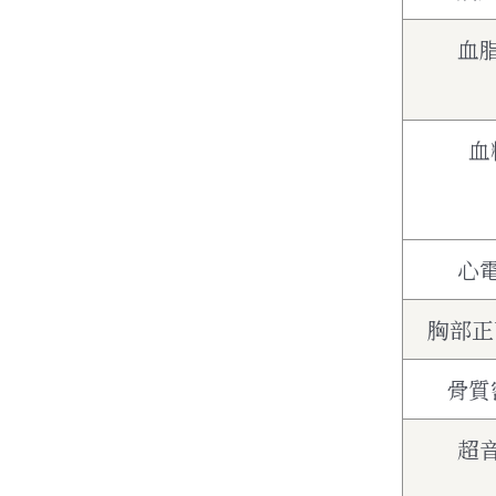
血
血
心
胸部正
骨質
超