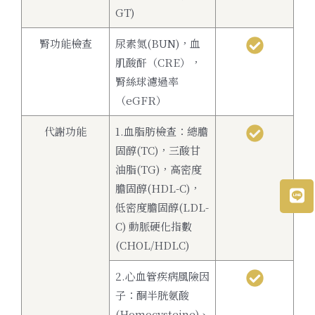
GT)
腎功能檢查
尿素氮(BUN)，血
肌酸酐（CRE），
腎絲球濾過率
（eGFR）
代謝功能
1.血脂肪檢查：總膽
固醇(TC)，三酸甘
油脂(TG)，高密度
膽固醇(HDL-C)，
低密度膽固醇(LDL-
C) 動脈硬化指數
(CHOL/HDLC)
2.心血管疾病風險因
子：酮半胱氨酸
(Homocysteine)、