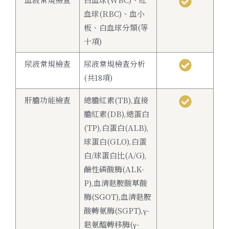
血球(RBC)、血小
板、白血球分類(等
十項)
尿液常規檢查
尿液常規檢查分析
(共18項)
肝膽功能檢查
總膽紅素(TB),直接
膽紅素(DB),總蛋白
(TP),白蛋白(ALB),
球蛋白(GLO),白蛋
白/球蛋白比(A/G),
鹼性磷酸脢(ALK-
P),血清麩胺酸草酸
脢(SGOT),血清麩胺
酸轉氨脢(SGPT),γ-
麩氨醯轉移脢(γ-