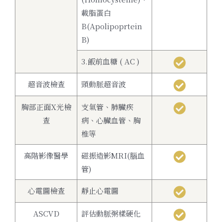
載脂蛋白
B(Apolipoprtein
B)
3.飯前血糖 ( AC )
超音波檢查
頸動脈超音波
胸部正面X光檢
支氣管、肺臟疾
查
病、心臟血管、胸
椎等
高階影像醫學
磁振造影MRI(腦血
管)
心電圖檢查
靜止心電圖
ASCVD
評估動脈粥樣硬化