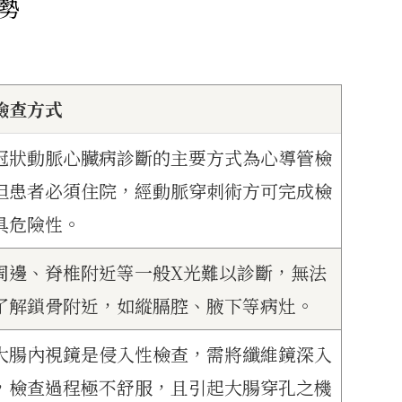
勢
檢查方式
冠狀動脈心臟病診斷的主要方式為心導管檢
但患者必須住院，經動脈穿刺術方可完成檢
具危險性。
周邊、脊椎附近等一般X光難以診斷，無法
了解鎖骨附近，如縱膈腔、腋下等病灶。
大腸內視鏡是侵入性檢查，需將纖維鏡深入
，檢查過程極不舒服，且引起大腸穿孔之機