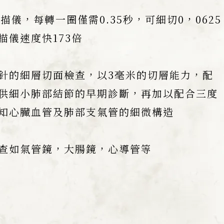
描儀，每轉一圈僅需0.35秒，可細切0，0625
描儀速度快173倍
針的細層切面檢查，以3毫米的切層能力，配
供細小肺部結節的早期診斷，再加以配合三度
知心臟血管及肺部支氣管的細微構造
查如氣管鏡，大腸鏡，心導管等