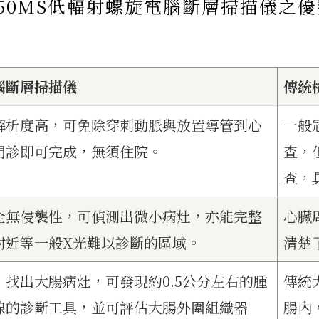
350MS低輻射螺旋電腦斷層掃描儀之優
電腦斷層掃描儀
傳統
解析度高，可免除穿刺動脈與放置導管到心
一般
門診即可完成，無須住院。
查，
查，
全無侵襲性，可偵測出微小病灶，亦能完整
心臟
附近等一般X光難以診斷的區域。
清楚
找出大腸病灶，可發現約0.5公分左右的腫
傳統
線的診斷工具，並可評估大腸外圍組織器
腸內