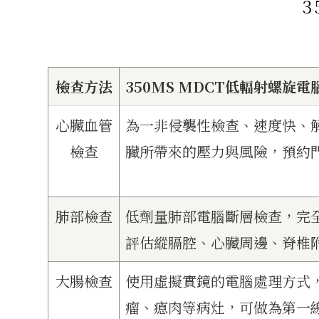
檢查方法
350MS MDCT低輻射螺旋
心臟血管
為一非侵襲性檢查、速度快、
檢查
臟所帶來的壓力與風險，預約
肺部檢查
低劑量肺部電腦斷層檢查，完
評估縱膈腔、心臟周邊、脊椎
大腸檢查
使用虛擬實鏡的電腦處理方式，
瘤、瘜肉等病灶，可做為第一