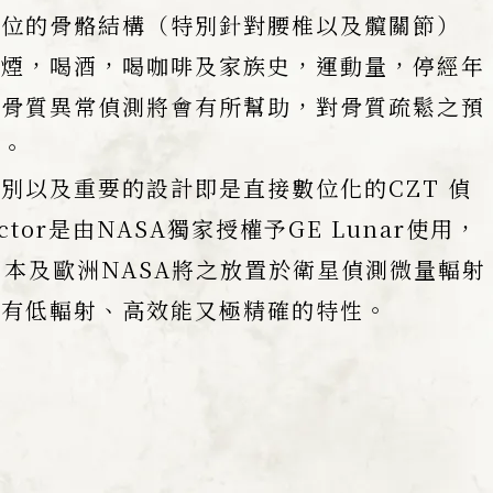
部位的骨骼結構（特別針對腰椎以及髖關節）
抽煙，喝酒，喝咖啡及家族史，運動量，停經年
…骨質異常偵測將會有所幫助，對骨質疏鬆之預
效。
別以及重要的設計即是直接數位化的CZT 偵
ector是由NASA獨家授權予GE Lunar使用，
日本及歐洲NASA將之放置於衛星偵測微量輻射
具有低輻射、高效能又極精確的特性。