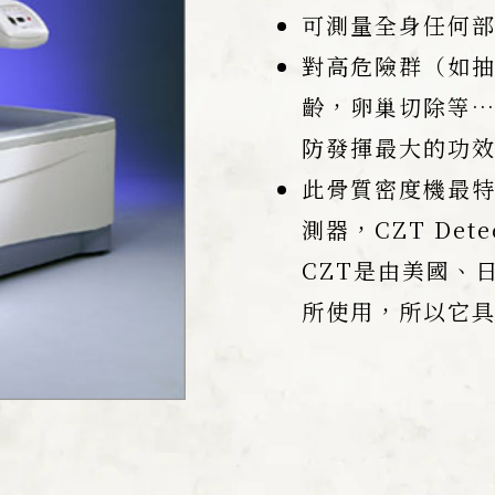
可測量全身任何
對高危險群（如
齡，卵巢切除等
防發揮最大的功
此骨質密度機最特
測器，CZT Det
CZT是由美國、
所使用，所以它